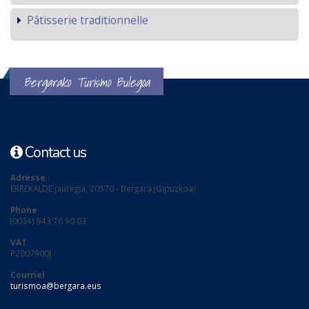
Pâtisserie traditionnelle
Bergarako Turismo Bulegoa
Contact us
Adresse
ERREKALDE jauregia, 20570 - Bergara (Gipuzkoa)
Phone
(0034) 943 76 90 03
VAT
P2007900J
Courriel
turismoa@bergara.eus