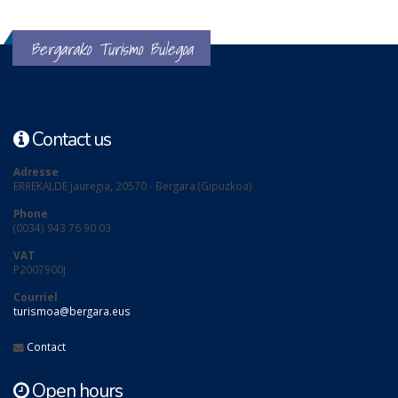
Bergarako Turismo Bulegoa
Contact us
Adresse
ERREKALDE jauregia, 20570 - Bergara (Gipuzkoa)
Phone
(0034) 943 76 90 03
VAT
P2007900J
Courriel
turismoa@bergara.eus
Contact
Open hours