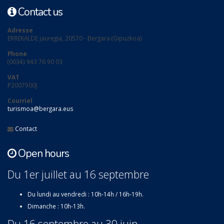
Contact us
Adresse
ERREKALDE jauregia, 20570 - Bergara (Gipuzkoa)
Phone
(0034) 943 76 90 03
VAT
P2007900J
Courriel
turismoa@bergara.eus
Contact
Open hours
Du 1er juillet au 16 septembre
Du lundi au vendredi : 10h-14h / 16h-19h.
Dimanche : 10h-13h.
Du 16 septembre au 30 juin