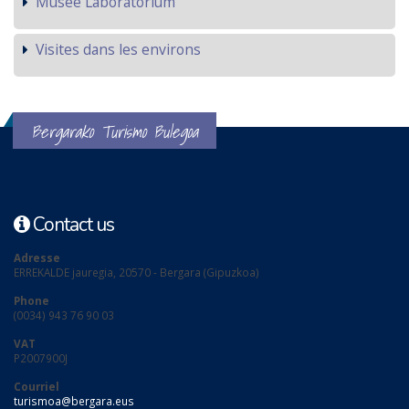
Musée Laboratorium
Visites dans les environs
Bergarako Turismo Bulegoa
Contact us
Adresse
ERREKALDE jauregia, 20570 - Bergara (Gipuzkoa)
Phone
(0034) 943 76 90 03
VAT
P2007900J
Courriel
turismoa@bergara.eus