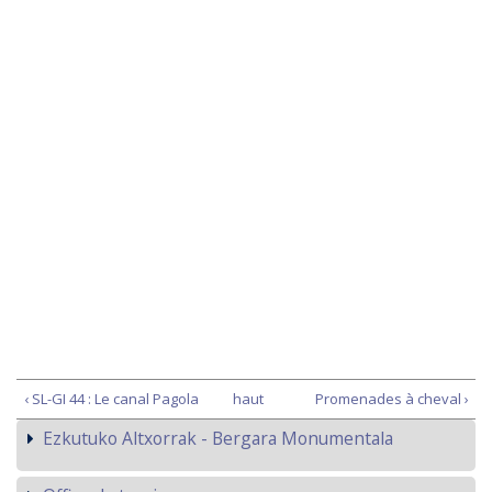
‹ SL-GI 44 : Le canal Pagola
haut
Promenades à cheval ›
Ezkutuko Altxorrak - Bergara Monumentala