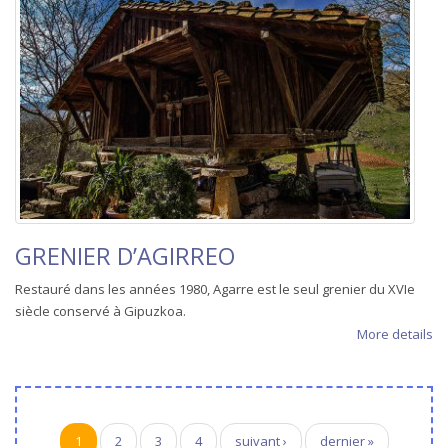
GRENIER D’AGIRREO
Restauré dans les années 1980, Agarre est le seul grenier du XVIe
siècle conservé à Gipuzkoa.
More details
Pages
1
2
3
4
suivant ›
dernier »