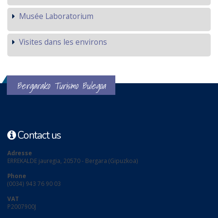
Musée Laboratorium
Visites dans les environs
Bergarako Turismo Bulegoa
Contact us
Adresse
ERREKALDE jauregia, 20570 - Bergara (Gipuzkoa)
Phone
(0034) 943 76 90 03
VAT
P2007900J