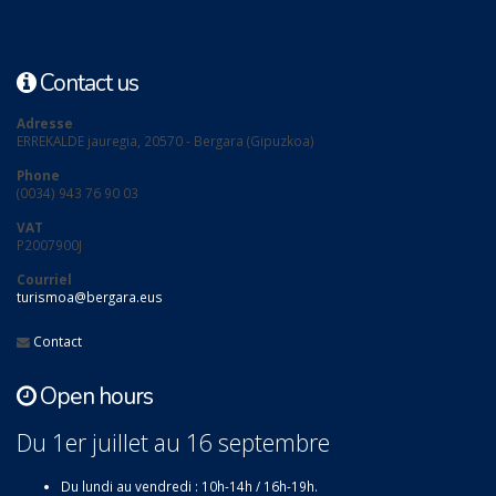
Contact us
Adresse
ERREKALDE jauregia, 20570 - Bergara (Gipuzkoa)
Phone
(0034) 943 76 90 03
VAT
P2007900J
Courriel
turismoa@bergara.eus
Contact
Open hours
Du 1er juillet au 16 septembre
Du lundi au vendredi : 10h-14h / 16h-19h.