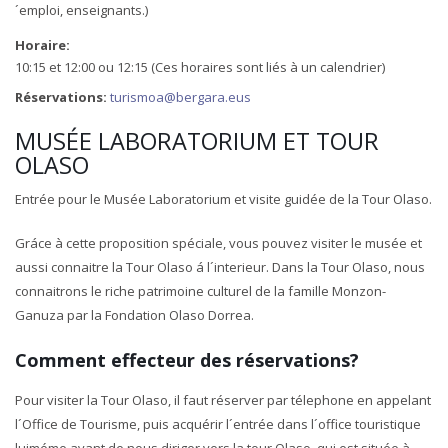
´emploi, enseignants.)
Horaire:
10:15 et 12:00 ou 12:15 (Ces horaires sont liés à un calendrier)
Réservations:
turismoa@bergara.eus
MUSÉE LABORATORIUM ET TOUR
OLASO
Entrée pour le Musée Laboratorium et visite guidée de la Tour Olaso.
Gráce à cette proposition spéciale, vous pouvez visiter le musée et
aussi connaitre la Tour Olaso á l´interieur. Dans la Tour Olaso, nous
connaitrons le riche patrimoine culturel de la famille Monzon-
Ganuza par la Fondation Olaso Dorrea.
Comment effecteur des réservations?
Pour visiter la Tour Olaso, il faut réserver par télephone en appelant
l´Office de Tourisme, puis acquérir l´entrée dans l´office touristique
luiméme avant de nous diriger vers la tour Olaso, qui est située à