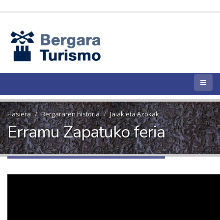
Hasiera
Bergararen historia
Jaiak eta Azokak
Erramu Zapatuko feria