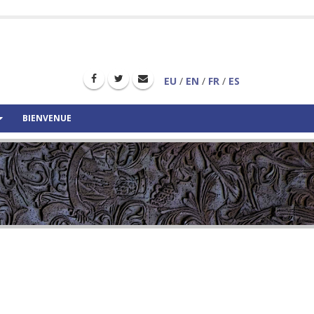
EU
/
EN
/
FR
/
ES
BIENVENUE