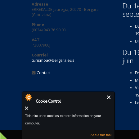
Du 1e
Adresse
ERREKALDE jauregia, 20570 - Bergara
sept
(Gipuzkoa)
Phone
Du
(0034) 943 76 90 03
19
VAT
Di
P2007900J
Du 1
Courriel
juin
turismoa@bergara.eus
Contact
Fe
Me
Ve
19
Cookie Control
Le
This site uses cookies to store information on your
computer.
About this tool