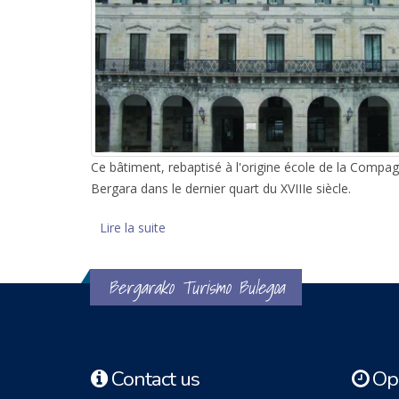
Ce bâtiment, rebaptisé à l'origine école de la Compag
Bergara dans le dernier quart du XVIIIe siècle.
Lire la suite
de Séminaire Royal de Bergara
Bergarako Turismo Bulegoa
Contact us
Ope