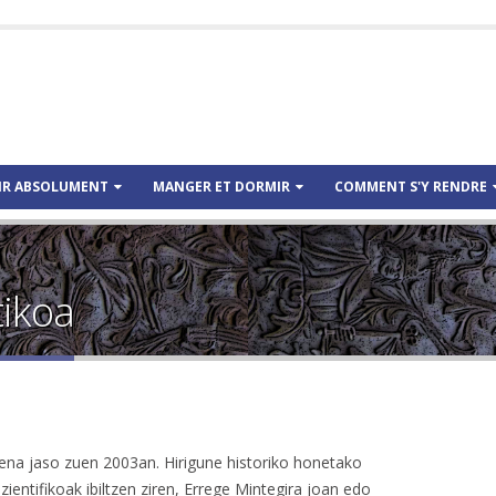
IR ABSOLUMENT
MANGER ET DORMIR
COMMENT S'Y RENDRE
tikoa
na jaso zuen 2003an. Hirigune historiko honetako
ientifikoak ibiltzen ziren, Errege Mintegira joan edo