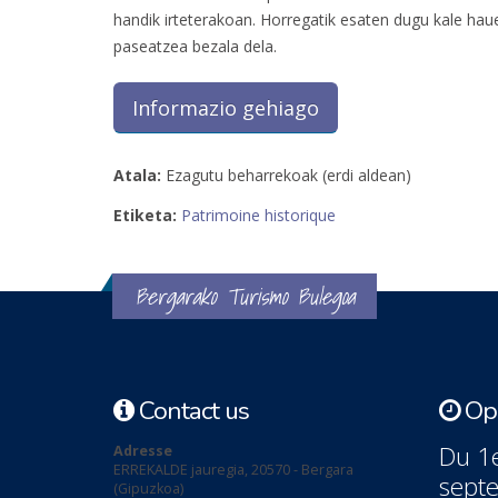
handik irteterakoan. Horregatik esaten dugu kale haue
paseatzea bezala dela.
Informazio gehiago
Atala:
Ezagutu beharrekoak (erdi aldean)
Etiketa:
Patrimoine historique
Bergarako Turismo Bulegoa
Contact us
Ope
Du 1e
Adresse
ERREKALDE jauregia, 20570 - Bergara
sept
(Gipuzkoa)