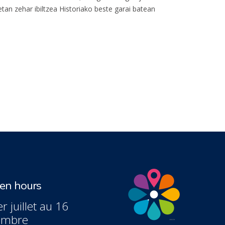
tan zehar ibiltzea Historiako beste garai batean
n hours
r juillet au 16
embre