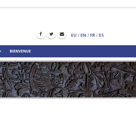
EU
/
EN
/
FR
/
ES
BIENVENUE