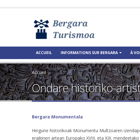
ACCUEIL
INFORMATIONS SUR BERGARA
À VO
Accueil
Ondare historiko-artis
Bergara Monumentala
Hirigune historikoak Monumentu Multzoaren izendape
eraikinen artean Europako XVIII. eta XIX. mendeetako z