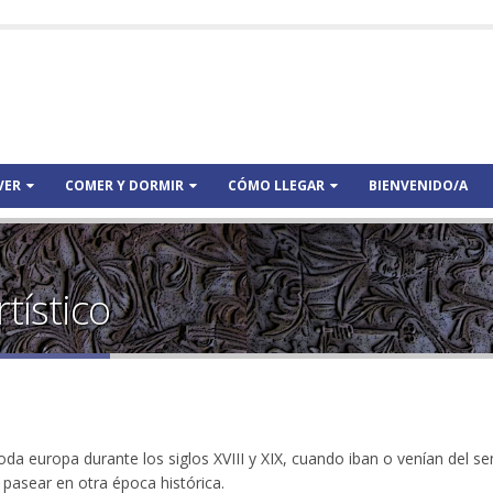
VER
COMER Y DORMIR
CÓMO LLEGAR
BIENVENIDO/A
tístico
oda europa durante los siglos XVIII y XIX, cuando iban o venían del se
pasear en otra época histórica.