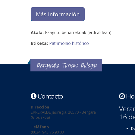
Más información
Atala:
Ezagutu beharrekoak (erdi aldean)
Etiketa:
Patrimonio histórico
Bergarako Turismo Bulegoa
Contacto
Hor
Veran
Dirección
ERREKALDE jauregia, 20570 - Bergara
16 d
(Gipuzkoa)
Teléfono
De
(0034) 943 76 90 03