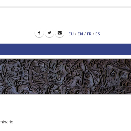
EU
/
EN
/
FR
/
ES
minario.