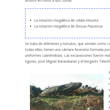
Bronce en torno a dos zonas:
La estación megalítica de Udala-Intxorta
La estación megalítica de Elosua-Placencia
Se trata de dólmenes y túmulos, que servían como co
todas ellas; tienen una cámara funeraria formada por
uniformes cubriéndolas. Las excavaciones fueron real
Eguren, José Miguel Barandiaran y el bergarés Telesf