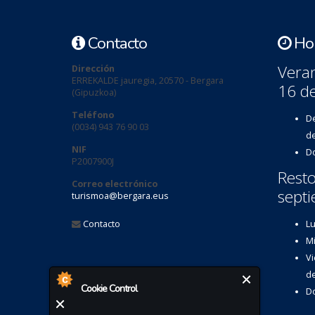
Contacto
Hor
Veran
Dirección
ERREKALDE jauregia, 20570 - Bergara
16 d
(Gipuzkoa)
Teléfono
De
(0034) 943 76 90 03
de
NIF
Do
P2007900J
Resto
Correo electrónico
septi
turismoa@bergara.eus
Contacto
Lu
Mi
Vi
de
Cookie Control
Do