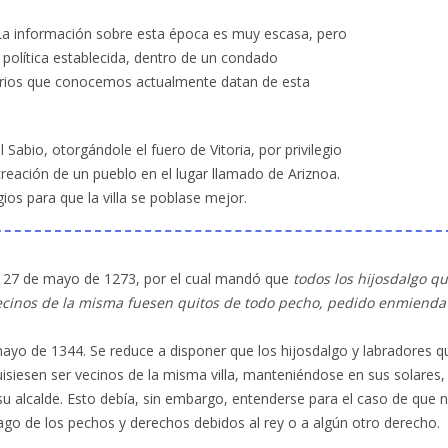
La información sobre esta época es muy escasa, pero
 política establecida, dentro de un condado
arrios que conocemos actualmente datan de esta
 Sabio, otorgándole el fuero de Vitoria, por privilegio
 creación de un pueblo en el lugar llamado de Ariznoa.
gios para que la villa se poblase mejor.
 el 27 de mayo de 1273, por el cual mandó que
todos los hijosdalgo q
vecinos de la misma fuesen quitos de todo pecho, pedido enmienda
e mayo de 1344. Se reduce a disponer que los hijosdalgo y labradores q
siesen ser vecinos de la misma villa, manteniéndose en sus solares,
su alcalde. Esto debía, sin embargo, entenderse para el caso de que 
ago de los pechos y derechos debidos al rey o a algún otro derecho.