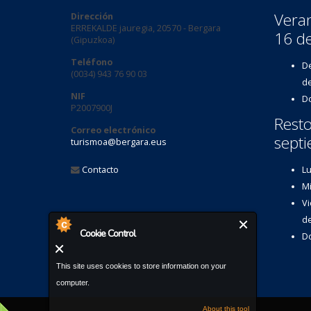
Veran
Dirección
ERREKALDE jauregia, 20570 - Bergara
16 d
(Gipuzkoa)
Teléfono
De
(0034) 943 76 90 03
de
NIF
Do
P2007900J
Resto
Correo electrónico
septi
turismoa@bergara.eus
Contacto
Lu
Mi
Vi
de
Cookie Control
Do
This site uses cookies to store information on your
computer.
About this tool