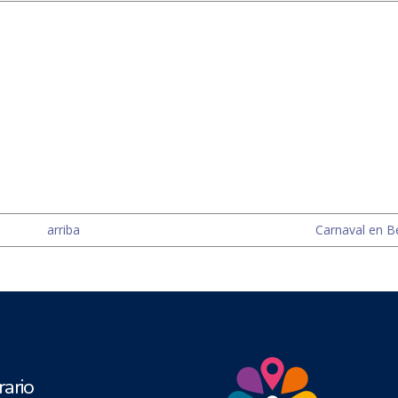
arriba
Carnaval en Be
ario