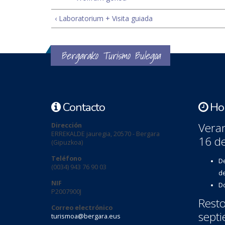
‹ Laboratorium + Visita guiada
Bergarako Turismo Bulegoa
Contacto
Hor
Veran
Dirección
ERREKALDE jauregia, 20570 - Bergara
16 d
(Gipuzkoa)
Teléfono
De
(0034) 943 76 90 03
de
NIF
Do
P2007900J
Resto
Correo electrónico
septi
turismoa@bergara.eus