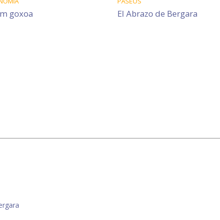
NOMÍA
PASEOS
am goxoa
El Abrazo de Bergara
ergara