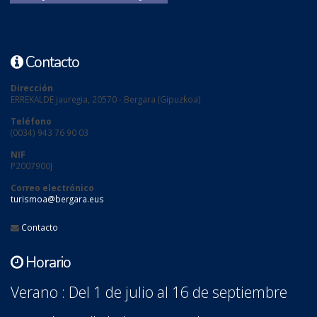
Contacto
Dirección
ERREKALDE jauregia, 20570 - Bergara (Gipuzkoa)
Teléfono
(0034) 943 76 90 03
NIF
P2007900J
Correo electrónico
turismoa@bergara.eus
Contacto
Horario
Verano : Del 1 de julio al 16 de septiembre