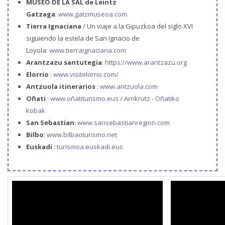
MUSEO DE LA SAL de Leintz
Gatzaga
:
www.gatzmuseoa.com
Tierra Ignaciana
/ Un viaje a la Gipuzkoa del siglo XVI
siguiendo la estela de San Ignacio de
Loyola:
www.tierraignaciana.com
Arantzazu santutegia
:
https://www.arantzazu.org
Elorrio
:
www.visitelorrio.com/
Antzuola itinerarios
:
www.antzuola.com
Oñati
:
www.oñatiturismo.eus /
Arrikrutz - Oñatiko
kobak
San Sebastian
:
www.sansebastianregion.com
Bilbo
:
www.bilbaoturismo.net
Euskadi
:
turismoa.euskadi.eus