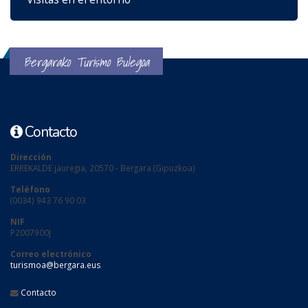
Bergarako Turismo Bulegoa
Contacto
Dirección
ERREKALDE jauregia, 20570 - Bergara (Gipuzkoa)
Teléfono
(0034) 943 76 90 03
NIF
P2007900J
Correo electrónico
turismoa@bergara.eus
Contacto