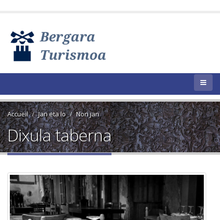
Accueil
Jan eta lo
Non jan
Dixula taberna