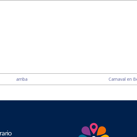
arriba
Carnaval en Be
ario