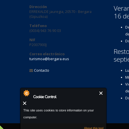
Veran
Dirección
ERREKALDE jauregia, 20570 - Bergara
16 d
(Gipuzkoa)
Teléfono
De
(0034) 943 76 90 03
de
NIF
Do
P2007900J
Resto
Correo electrónico
septi
turismoa@bergara.eus
Contacto
Lu
Mi
Vi
de
Cookie Control
Do
This site uses cookies to store information on your
computer.
About this tool