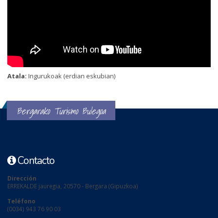
Atala:
Ingurukoak (erdian eskubian)
Bergarako Turismo Bulegoa
Contacto
Dirección
ERREKALDE jauregia, 20570 - Bergara (Gipuzkoa)
Teléfono
(0034) 943 76 90 03