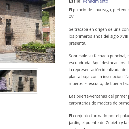
Estilo:
Renacimiento
El palacio de Laureaga, perteneci
XVI.
Se trataba en origen de una co
los primeros años del siglo XVII
presenta.
Sobresale su fachada principal, 
escuadrada. Aquí destacan los 
la representación idealizada de l
planta baja con la inscripción “N
muerte. El escudo, de buena fact
Las puerta-ventanas del primer p
carpinterías de madera de primor
El conjunto formado por el palac
jardín, el puente de Zubieta y la