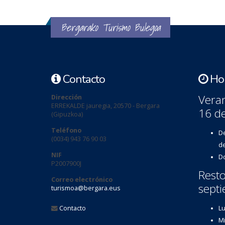
Bergarako Turismo Bulegoa
Contacto
Hor
Veran
Dirección
ERREKALDE jauregia, 20570 - Bergara
16 d
(Gipuzkoa)
Teléfono
De
(0034) 943 76 90 03
de
NIF
Do
P2007900J
Resto
Correo electrónico
septi
turismoa@bergara.eus
Contacto
Lu
Mi