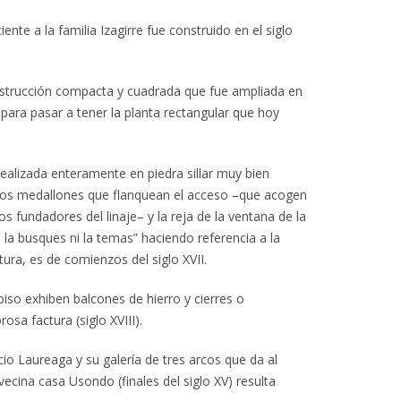
ente a la familia Izagirre fue construido en el siglo
nstrucción compacta y cuadrada que fue ampliada en
I para pasar a tener la planta rectangular que hoy
realizada enteramente en piedra sillar muy bien
dos medallones que flanquean el acceso –que acogen
os fundadores del linaje– y la reja de la ventana de la
i la busques ni la temas” haciendo referencia a la
ura, es de comienzos del siglo XVII.
iso exhiben balcones de hierro y cierres o
osa factura (siglo XVIII).
io Laureaga y su galería de tres arcos que da al
 vecina casa Usondo (finales del siglo XV) resulta