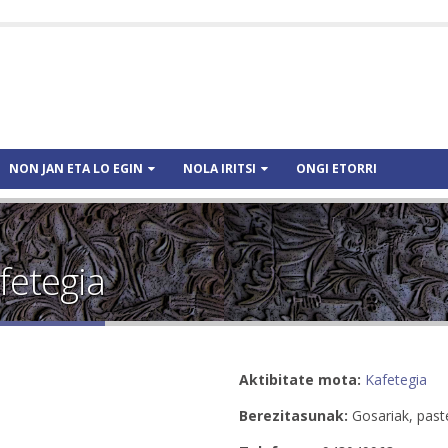
NON JAN ETA LO EGIN
NOLA IRITSI
ONGI ETORRI
fetegia
Aktibitate mota:
Kafetegia
Berezitasunak:
Gosariak, paste