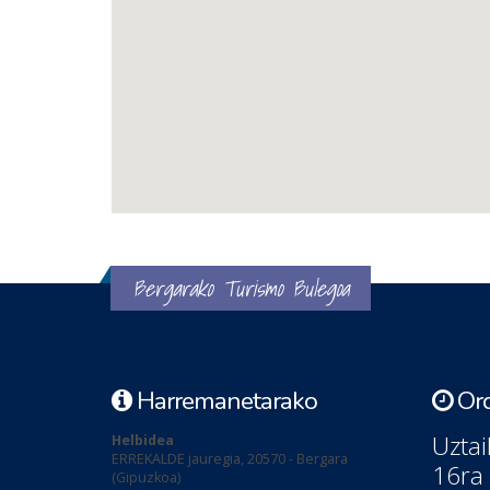
Bergarako Turismo Bulegoa
Harremanetarako
Ord
Uztai
Helbidea
ERREKALDE jauregia, 20570 - Bergara
16ra
(Gipuzkoa)