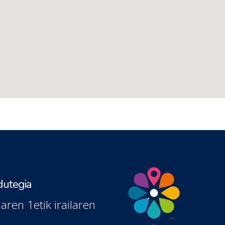
utegia
laren 1etik irailaren