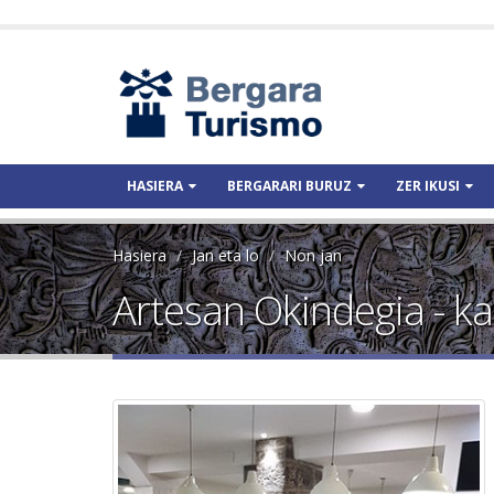
HASIERA
BERGARARI BURUZ
ZER IKUSI
Hasiera
Jan eta lo
Non jan
Artesan Okindegia - ka