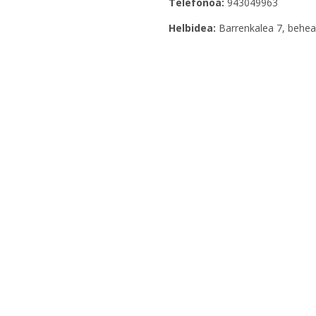
Telefonoa:
943049963
Helbidea:
Barrenkalea 7, behea