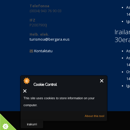
Telefonoa
As
(0034) 943 76 90 03
14
IFZ
Ig
P2007900J
Irail
Helb. elek.
30er
turismoa@bergara.eus
Kontaktatu
As
As
14
Os
14
Cookie Control
Ig
This site uses cookies to store information on your
computer.
About this tool
irakurri