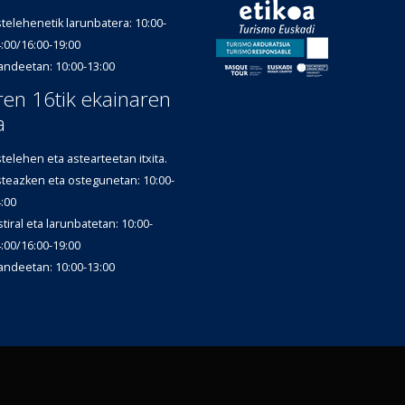
telehenetik larunbatera: 10:00-
:00/16:00-19:00
andeetan: 10:00-13:00
aren 16tik ekainaren
a
telehen eta astearteetan itxita.
teazken eta ostegunetan: 10:00-
:00
tiral eta larunbatetan: 10:00-
:00/16:00-19:00
andeetan: 10:00-13:00