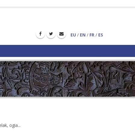
EU
/
EN
/
FR
/
ES
lak, ogia...