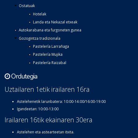
Ostatuak
Hotelak
Landa eta Nekazal etxeak
Autokarabana eta furgoneten gunea
Gozogintza tradizionala
Pastelería Larrañaga
Pastelería Mujika
Pastelería Raizabal
Ordutegia
Uztailaren 1etik irailaren 16ra
Astelehenetik larunbatera: 10:00-14:00/16:00-19:00
Igandeetan: 10:00-13:00
Irailaren 16tik ekainaren 30era
Astelehen eta astearteetan itxita.