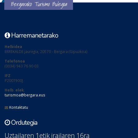
Bergarako Turismo Bulegoa
Harremanetarako
Helbidea
ERREKALDE jauregia, 20570 - Bergara (Gipuzkoa)
Telefonoa
(0034) 943 76 90 03
IFZ
P2007900J
Helb. elek.
turismoa@bergara.eus
Kontaktatu
Ordutegia
Uztailaren 1etik irailaren 16ra