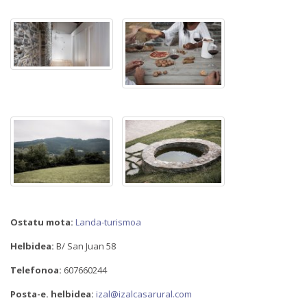
Ostatu mota:
Landa-turismoa
Helbidea:
B/ San Juan 58
Telefonoa:
607660244
Posta-e. helbidea:
izal@izalcasarural.com