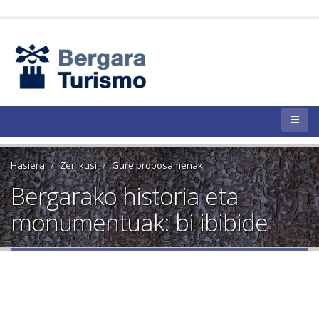
Hasiera
Zer ikusi
Gure proposamenak
Bergarako historia eta
monumentuak: bi ibibide