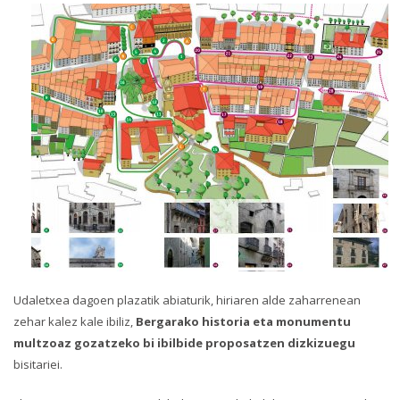
Udaletxea dagoen plazatik abiaturik, hiriaren alde zaharrenean
zehar kalez kale ibiliz,
Bergarako historia eta monumentu
multzoaz gozatzeko bi ibilbide proposatzen dizkizuegu
bisitariei.