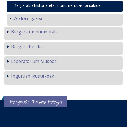
Bergarako historia eta monumentuak: bi ibibide
Wolfram goxoa
Bergara monumentala
Bergara Berdea
Laboratorium Museoa
Inguruan ikustekoak
Bergarako Turismo Bulegoa