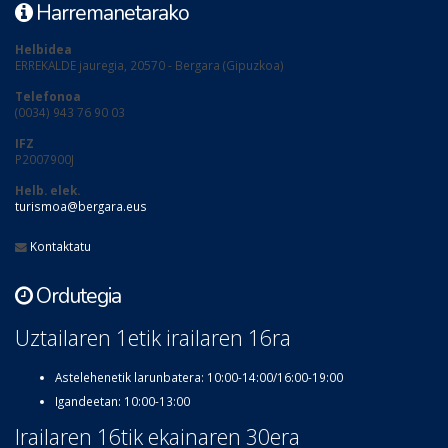
Harremanetarako
Helbidea
ERREKALDE jauregia, 20570 - Bergara (Gipuzkoa)
Telefonoa
(0034) 943 76 90 03
IFZ
P2007900J
Helb. elek.
turismoa@bergara.eus
Kontaktatu
Ordutegia
Uztailaren 1etik irailaren 16ra
Astelehenetik larunbatera: 10:00-14:00/16:00-19:00
Igandeetan: 10:00-13:00
Irailaren 16tik ekainaren 30era