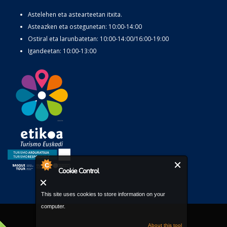
Astelehen eta astearteetan itxita.
Asteazken eta ostegunetan: 10:00-14:00
Ostiral eta larunbatetan: 10:00-14:00/16:00-19:00
Igandeetan: 10:00-13:00
Cookie Control
This site uses cookies to store information on your
computer.
About this tool