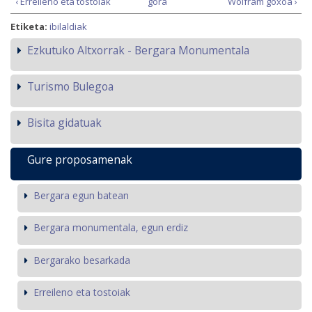
‹ Erreileno eta tostoiak
gora
Wolfram goxoa ›
Etiketa:
ibilaldiak
Ezkutuko Altxorrak - Bergara Monumentala
Turismo Bulegoa
Bisita gidatuak
Gure proposamenak
Bergara egun batean
Bergara monumentala, egun erdiz
Bergarako besarkada
Erreileno eta tostoiak