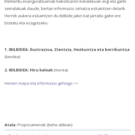
Elementu esanguratsuenak bakoitzaren kokalekuan argi eta garbi
seinalatuak daude, bertan informazio zehatza eskaintzen delarik.
Horrek aukera eskaintzen du ibilbide jakin bat jarraitu gabe ere
bisitatu eta ezagutzeko.
1. IBILBIDEA: Ilustrazioa, Zientzia, Hezkuntza eta berrikuntza
(berdea)
2. IBILBIDEA: Hiru kaleak
(morea)
Hemen mapa eta informazio gehiago >>
Atala:
Proposamenak (behe aldean)