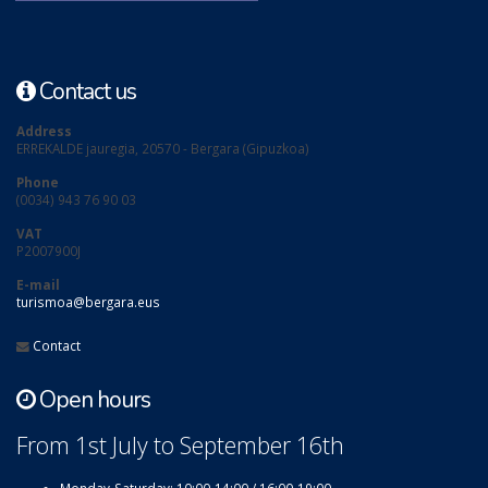
Contact us
Address
ERREKALDE jauregia, 20570 - Bergara (Gipuzkoa)
Phone
(0034) 943 76 90 03
VAT
P2007900J
E-mail
turismoa@bergara.eus
Contact
Open hours
From 1st July to September 16th