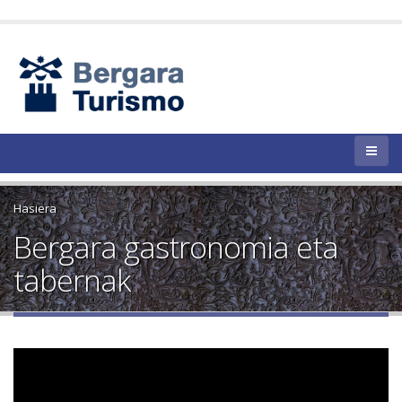
Hasiera
Bergara gastronomia eta
tabernak