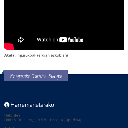
Atala:
Ingurukoak (erdian eskubian)
Bergarako Turismo Bulegoa
Harremanetarako
Helbidea
ERREKALDE jauregia, 20570 - Bergara (Gipuzkoa)