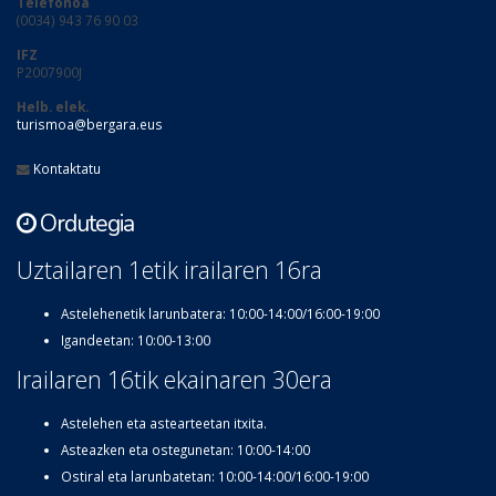
Telefonoa
(0034) 943 76 90 03
IFZ
P2007900J
Helb. elek.
turismoa@bergara.eus
Kontaktatu
Ordutegia
Uztailaren 1etik irailaren 16ra
Astelehenetik larunbatera: 10:00-14:00/16:00-19:00
Igandeetan: 10:00-13:00
Irailaren 16tik ekainaren 30era
Astelehen eta astearteetan itxita.
Asteazken eta ostegunetan: 10:00-14:00
Ostiral eta larunbatetan: 10:00-14:00/16:00-19:00