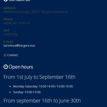
Address
ERREKALDE jauregia, 20570 - Bergara (Gipuzkoa)
Phone
(0034) 943 76 90 03
VAT
P2007900J
E-mail
turismoa@bergara.eus
Contact
Open hours
From 1st July to September 16th
Monday-Saturday: 10:00-14:00 / 16:00-19:00.
Sunday: 10:00-13:00.
From september 16th to June 30th