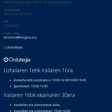
ERREKALDE jauregia, 20570 - Bergara (Gipuzkoa)
Telefonoa
(0034) 943 76 90 03
IFZ
P2007900J
Helb. elek.
turismoa@bergara.eus
Kontaktatu
Ordutegia
Uztailaren 1etik irailaren 16ra
Astelehenetik larunbatera: 10:00-14:00/16:00-19:00
Igandeetan: 10:00-13:00
Irailaren 16tik ekainaren 30era
Astelehen eta astearteetan itxita.
Asteazken eta ostegunetan: 10:00-14:00