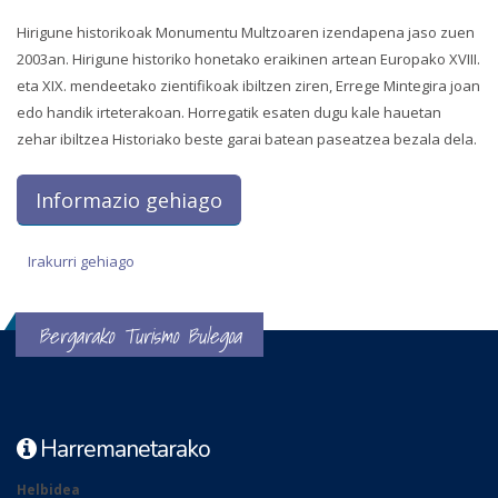
Hirigune historikoak Monumentu Multzoaren izendapena jaso zuen
2003an. Hirigune historiko honetako eraikinen artean Europako XVIII.
eta XIX. mendeetako zientifikoak ibiltzen ziren, Errege Mintegira joan
edo handik irteterakoan. Horregatik esaten dugu kale hauetan
zehar ibiltzea Historiako beste garai batean paseatzea bezala dela.
Informazio gehiago
Irakurri gehiago
Ondare historiko-artistikoa-ri buruz
Bergarako Turismo Bulegoa
Harremanetarako
Helbidea